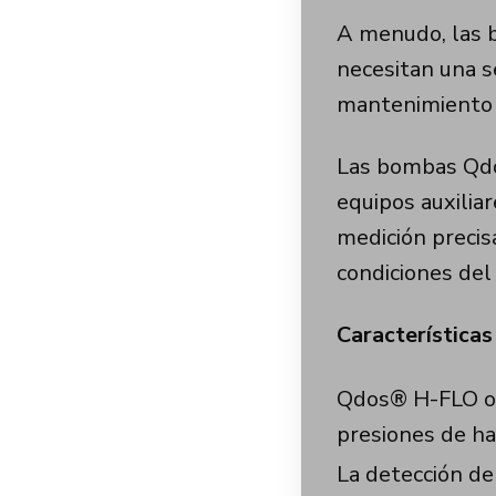
A menudo, las 
necesitan una se
mantenimiento 
Las bombas Qdos
equipos auxilia
medición precisa
condiciones del
Características
Qdos® H-FLO of
presiones de ha
La detección de