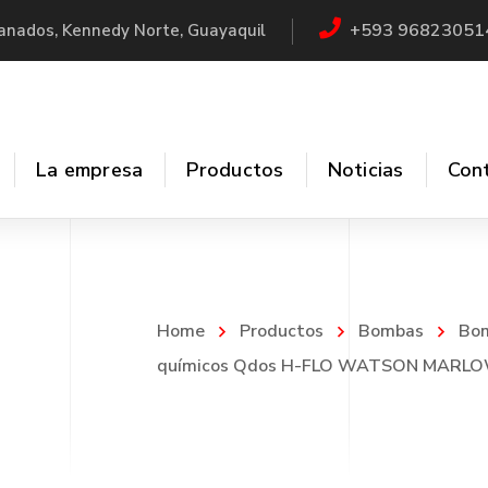
+593 96823051
Granados, Kennedy Norte, Guayaquil
La empresa
Productos
Noticias
Con
ladores
Sistemas CIP
Home
Productos
Bombas
Bom
ores
Válvulas
químicos Qdos H-FLO WATSON MARL
ctores
Filtros