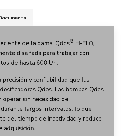
Documents
®
eciente de la gama, Qdos
H-FLO,
mente diseñada para trabajar con
tos de hasta 600 l/h.
precisión y confiabilidad que las
osificadoras Qdos. Las bombas Qdos
 operar sin necesidad de
urante largos intervalos, lo que
to del tiempo de inactividad y reduce
e adquisición.