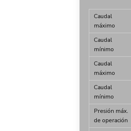
Caudal
máximo
Caudal
mínimo
Caudal
máximo
Caudal
mínimo
Presión máx.
de operación