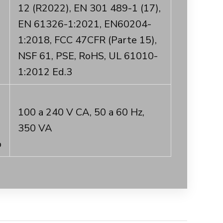
12 (R2022), EN 301 489-1 (17),
EN 61326-1:2021, EN60204-
1:2018, FCC 47CFR (Parte 15),
NSF 61, PSE, RoHS, UL 61010-
1:2012 Ed.3
100 a 240 V CA, 50 a 60 Hz,
350 VA
o