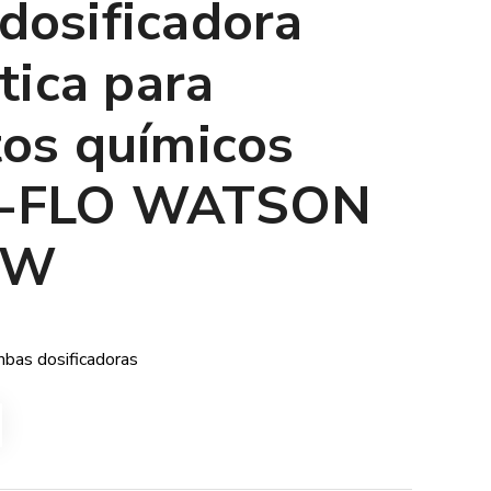
osificadora
tica para
os químicos
H-FLO WATSON
OW
bas dosificadoras