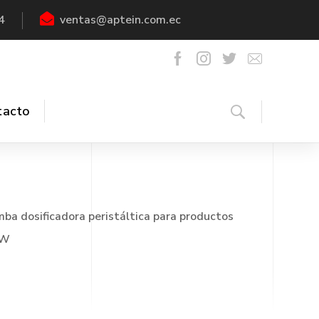
4
ventas@aptein.com.ec
tacto
ba dosificadora peristáltica para productos
OW