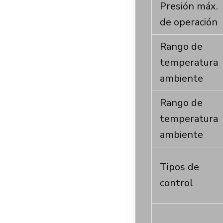
Presión máx.
de operación
Rango de
temperatura
ambiente
Rango de
temperatura
ambiente
Tipos de
control