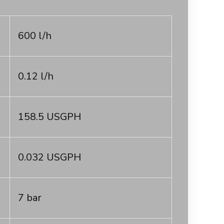
600 l/h
0.12 l/h
158.5 USGPH
0.032 USGPH
7 bar