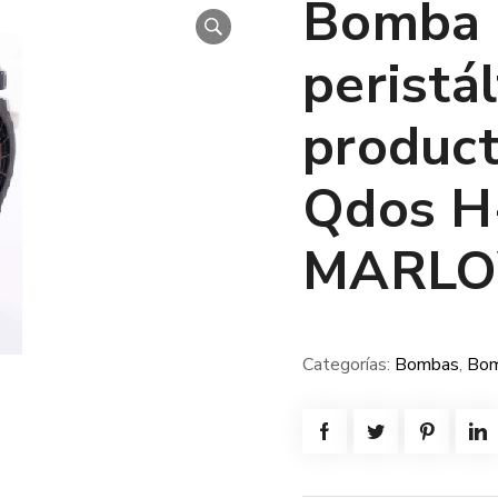
Bomba d
peristál
product
Qdos 
MARL
Categorías:
Bombas
,
Bom