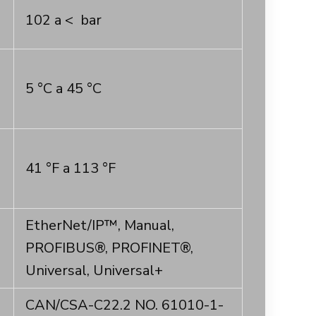
102 a < bar
5 °C a 45 °C
41 °F a 113 °F
EtherNet/IP™, Manual,
PROFIBUS®, PROFINET®,
Universal, Universal+
CAN/CSA-C22.2 NO. 61010-1-