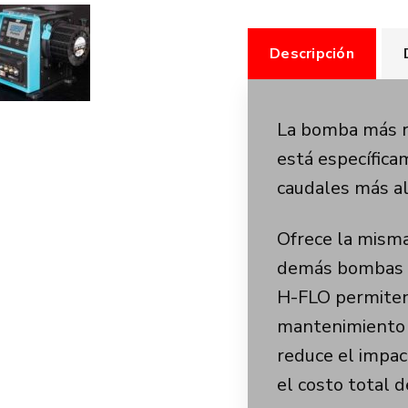
Descripción
La bomba más r
está específica
caudales más al
Ofrece la misma 
demás bombas d
H-FLO permiten
mantenimiento d
reduce el impac
el costo total d