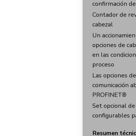
confirmación de
Contador de re
cabezal
Un accionamien
opciones de cabe
en las condicio
proceso
Las opciones de
comunicación a
PROFINET®
Set opcional de
configurables p
Resumen técnic