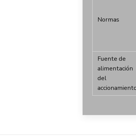
Normas
Fuente de
alimentación
del
accionamient