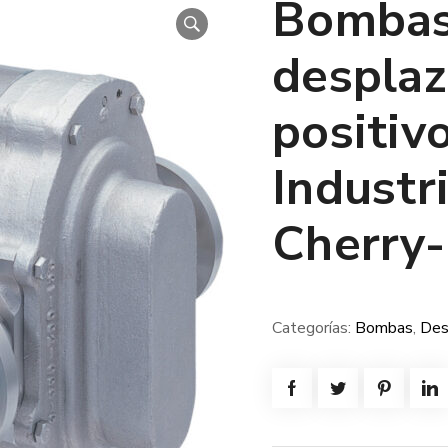
Bombas
despla
positiv
Industr
Cherry-
Categorías:
Bombas
,
Des