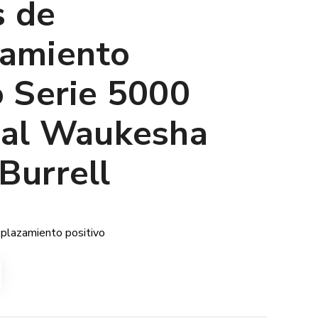
 de
zamiento
o Serie 5000
ial Waukesha
Burrell
plazamiento positivo