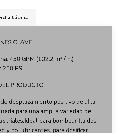
Ficha técnica
ONES CLAVE
a: 450 GPM (102,2 m³ / h.)
: 200 PSI
 DEL PRODUCTO
de desplazamiento positivo de alta
igurada para una amplia variedad de
dustriales.Ideal para bombear fluidos
ad y no lubricantes, para dosificar