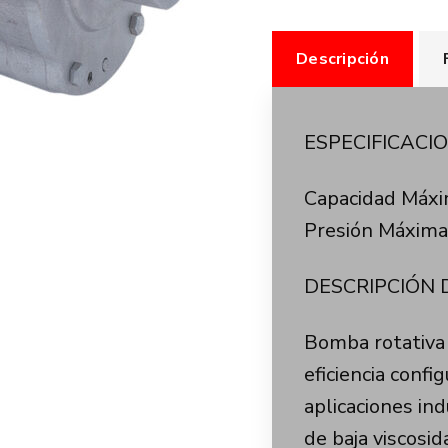
Descripción
ESPECIFICACI
Capacidad Máxim
Presión Máxima
DESCRIPCIÓN
Bomba rotativa 
eficiencia conf
aplicaciones in
de baja viscosid