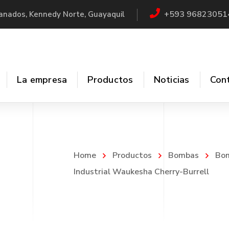
+593 96823051
Granados, Kennedy Norte, Guayaquil
La empresa
Productos
Noticias
Con
cladores
Sistemas CIP
Home
Productos
Bombas
Bom
ores
Válvulas
Industrial Waukesha Cherry-Burrell
uctores
Filtros