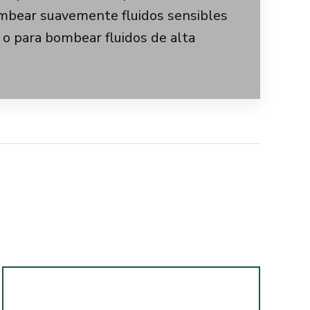
ombear suavemente fluidos sensibles
o o para bombear fluidos de alta