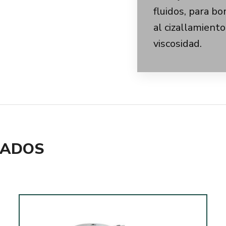
fluidos, para b
al cizallamient
viscosidad.
NADOS