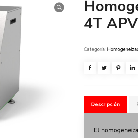
Homoge
4T APV
Categoría:
Homogeneiza
Descripción
El homogeneizad