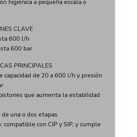
ión higiénica a pequeña escala o
ONES CLAVE
ta 600 l/h
asta 600 bar
CAS PRINCIPALES
 capacidad de 20 a 600 l/h y presión
ar
pistones que aumenta la estabilidad
 de una o dos etapas
o: compatible con CIP y SIP, y cumple