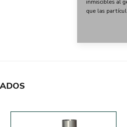
inmiscibles al g
que las partícu
NADOS