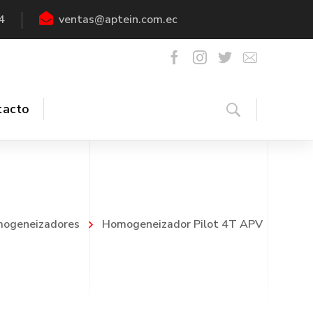
4
ventas@aptein.com.ec
tacto
ogeneizadores
Homogeneizador Pilot 4T APV