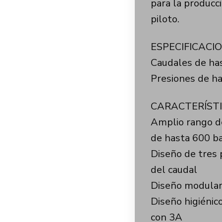
para la producc
piloto.
ESPECIFICACI
Caudales de has
Presiones de h
CARACTERÍSTI
Amplio rango de
de hasta 600 b
Diseño de tres 
del caudal
Diseño modular
Diseño higiénic
con 3A