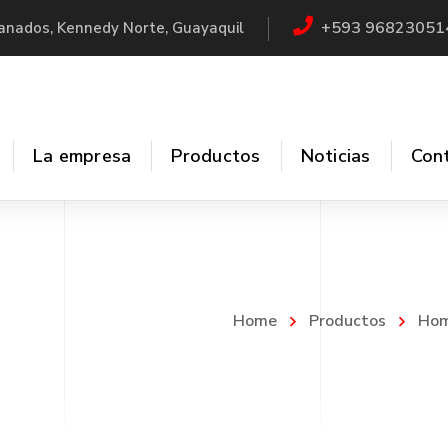
+593 96823051
Granados, Kennedy Norte, Guayaquil
La empresa
Productos
Noticias
Con
cladores
Sistemas CIP
ores
Válvulas
Home
Productos
Hom
uctores
Filtros