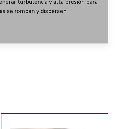
enerar turbulencia y alta presión para
las se rompan y dispersen.