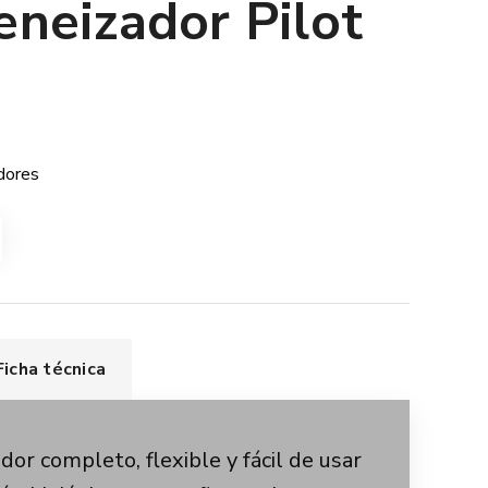
neizador Pilot
dores
Ficha técnica
or completo, flexible y fácil de usar