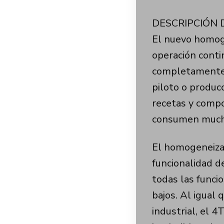
DESCRIPCIÓN
El nuevo homog
operación contin
completamente 
piloto o produc
recetas y compo
consumen much
El homogeneiza
funcionalidad 
todas las funci
bajos. Al igual
industrial, el 4